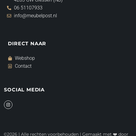
06 51107933
info@meubelpost.nl
DIRECT NAAR
Webshop
Contact
SOCIAL MEDIA
I
n
s
t
a
g
r
a
©2026 | Alle rechten voorbehouden | Gemaakt met ❤️ door