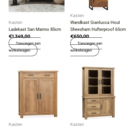
Kasten
Kasten
Wandkast Gianlucca Hout
Ladekast San Marino 85cm
Sheesham Hufterproof 65cm
€
1.349,00
€
650,00
Toevoegen aan
Toevoegen aan
winkelwagen
winkelwagen
Kasten
Kasten