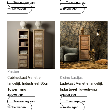
Toevoegen aan
Toevoegen aan
winkelwagen
winkelwagen
Kasten
Cabinetkast Venetie
Kleine kastjes
landelijk Industrieel 50cm
Ladekast Venetie landelijk
Towerliving
Industrieel Towerliving
€
679,00
€
669,00
Toevoegen aan
Toevoegen aan
winkelwagen
winkelwagen