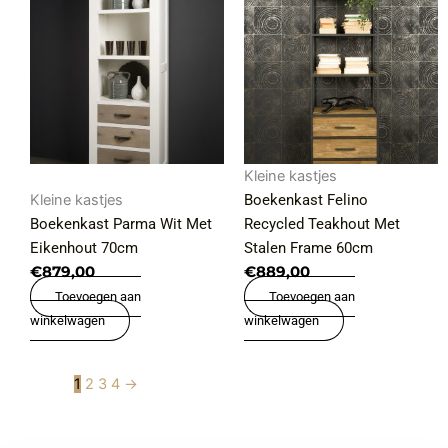
Kleine kastjes
Kleine kastjes
Boekenkast Felino
Boekenkast Parma Wit Met
Recycled Teakhout Met
Eikenhout 70cm
Stalen Frame 60cm
€
879,00
€
889,00
Toevoegen aan
Toevoegen aan
winkelwagen
winkelwagen
1
2
3
4
→