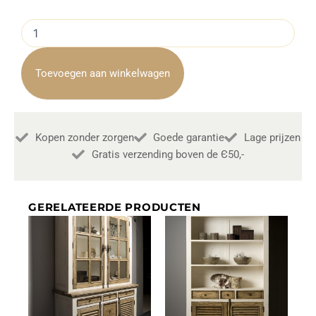
Ladekast
San
Marino
85cm
Toevoegen aan winkelwagen
aantal
Kopen zonder zorgen
Goede garantie
Lage prijzen
Gratis verzending boven de Є50,-
GERELATEERDE PRODUCTEN