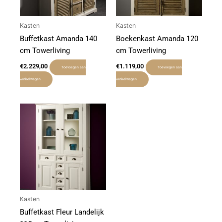
Kasten
Kasten
Buffetkast Amanda 140
Boekenkast Amanda 120
cm Towerliving
cm Towerliving
€
2.229,00
€
1.119,00
Toevoegen aan
Toevoegen aan
winkelwagen
winkelwagen
Kasten
Buffetkast Fleur Landelijk