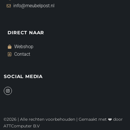
info@meubelpost.nl
DIRECT NAAR
Webshop
Contact
SOCIAL MEDIA
I
n
s
t
a
g
r
a
©2026 | Alle rechten voorbehouden | Gemaakt met ❤️ door
m
ATTComputer B.V