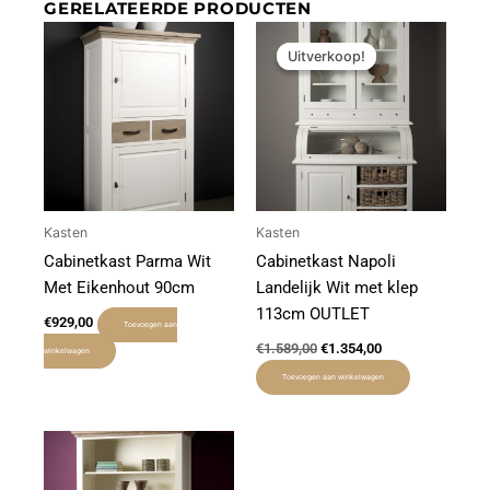
GERELATEERDE PRODUCTEN
Oorspronkelijke
Huidige
prijs
prijs
Uitverkoop!
Uitverkoop!
was:
is:
€1.589,00.
€1.354,00.
Kasten
Kasten
Cabinetkast Parma Wit
Cabinetkast Napoli
Met Eikenhout 90cm
Landelijk Wit met klep
113cm OUTLET
€
929,00
Toevoegen aan
€
1.589,00
€
1.354,00
winkelwagen
Toevoegen aan winkelwagen