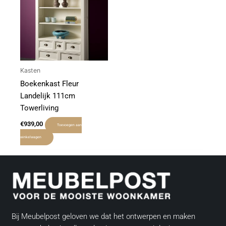
Kasten
Boekenkast Fleur
Landelijk 111cm
Towerliving
€
939,00
Toevoegen aan
winkelwagen
Bij Meubelpost geloven we dat het ontwerpen en maken