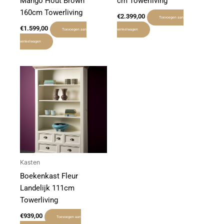
Mango Hout Brown
cm Towerliving
160cm Towerliving
€
2.399,00
Toevoegen aan
€
1.599,00
Toevoegen aan
winkelwagen
winkelwagen
Kasten
Boekenkast Fleur
Landelijk 111cm
Towerliving
€
939,00
Toevoegen aan