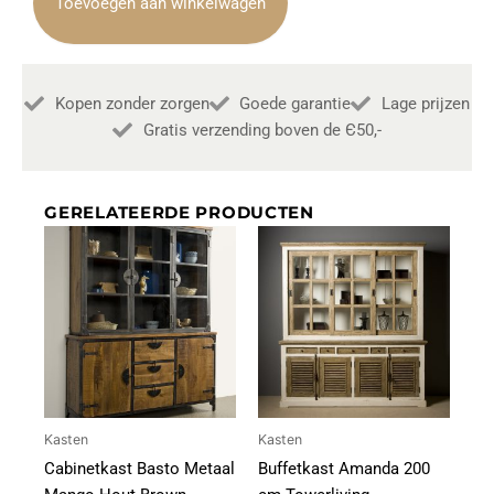
Toevoegen aan winkelwagen
1
Deur
rechts
55
Kopen zonder zorgen
Goede garantie
Lage prijzen
cm
Towerliving
Gratis verzending boven de Є50,-
aantal
GERELATEERDE PRODUCTEN
Kasten
Kasten
Cabinetkast Basto Metaal
Buffetkast Amanda 200