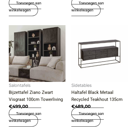
Toevoegen aan
Toevoegen aan
winkelwagen
winkelwagen
Salontafels
Sidetables
Bijzettafel Ziano Zwart
Haltafel Black Metaal
Visgraat 100cm Towerliving
Recycled Teakhout 135cm
€
499,00
€
489,00
Toevoegen aan
Toevoegen aan
winkelwagen
winkelwagen