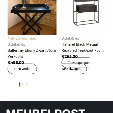
Niet op voorraad
Sidetables
Sidetables
Haltafel Black Metaal
Butlertray Ebony Zwart 75cm
Recycled Teakhout 75cm
Verkocht
€
265,00
€
495,00
Toevoegen aan
Lees verder
winkelwagen
1
2
→