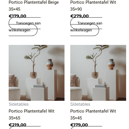
Portico Plantentafel Beige
Portico Plantentafel Wit
35×45
35×90
€
179,00
€
279,00
Toevoegen aan
Toevoegen aan
winkelwagen
winkelwagen
Sidetables
Sidetables
Portico Plantentafel Wit
Portico Plantentafel Wit
35×65
35×45
€
219,00
€
179,00