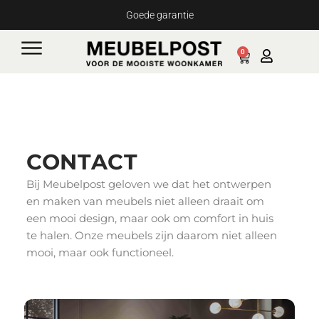
Ga
Goede garantie
naar
de
0
Cart
inhoud
CONTACT
Bij Meubelpost geloven we dat het ontwerpen
en maken van meubels niet alleen draait om
een mooi design, maar ook om comfort in huis
te halen. Onze meubels zijn daarom niet alleen
mooi, maar ook functioneel.