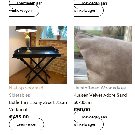
Toevoegen aan
Toevoegen aan
winkelwagen
winkelwagen
Niet op voorraad
Herstofferen Woonadvies
Sidetables
Kussen Velvet Adore Sand
Butlertray Ebony Zwart 75cm
50x30cm
Verkocht
€
50,00
€
495,00
Toevoegen aan
Lees verder
winkelwagen