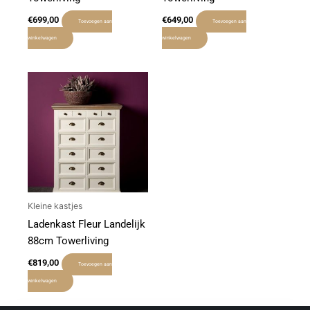
€
699,00
€
649,00
Toevoegen aan
Toevoegen aan
winkelwagen
winkelwagen
Kleine kastjes
Ladenkast Fleur Landelijk
88cm Towerliving
€
819,00
Toevoegen aan
winkelwagen