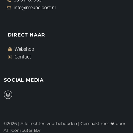
info@meubelpost.nl
DIRECT NAAR
Webshop
Contact
SOCIAL MEDIA
I
n
s
t
a
g
r
a
©2026 | Alle rechten voorbehouden | Gemaakt met ❤️ door
m
ATTComputer B.V