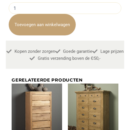
Cabinetkast
Parma
Wit
Met
Toevoegen aan winkelwagen
Eikenhout
70cm
aantal
Kopen zonder zorgen
Goede garantie
Lage prijzen
Gratis verzending boven de Є50,-
GERELATEERDE PRODUCTEN