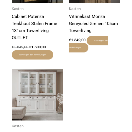
Kasten
Kasten
Cabinet Potenza
Vitrinekast Monza
Teakhout Stalen Frame
Gereycled Grenen 105cm
131cm Towerliving
Towerliving
OUTLET
€
1.349,00
Toevoegen aan
€
1.849,00
€
1.500,00
winkelwagen
Toevoegen aan winkelwagen
Kasten