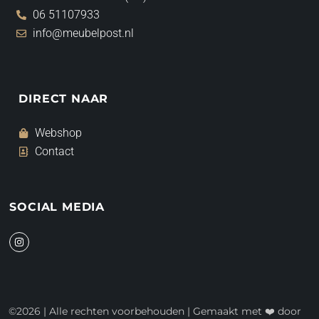
06 51107933
info@meubelpost.nl
DIRECT NAAR
Webshop
Contact
SOCIAL MEDIA
I
n
s
t
a
g
r
a
©2026 | Alle rechten voorbehouden | Gemaakt met ❤️ door
m