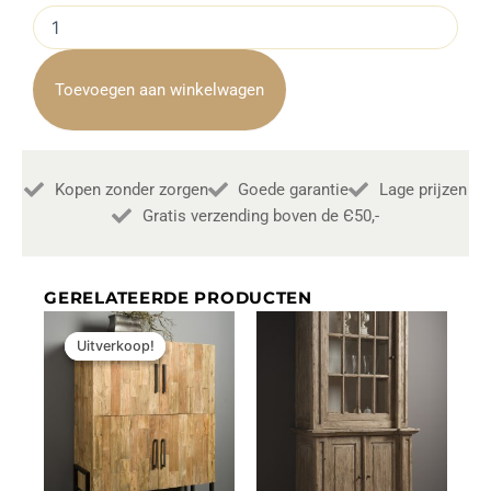
Cabinetkast
Venetie
landelijk
Industrieel
Toevoegen aan winkelwagen
50cm
Towerliving
aantal
Kopen zonder zorgen
Goede garantie
Lage prijzen
Gratis verzending boven de Є50,-
GERELATEERDE PRODUCTEN
Oorspronkelijke
Huidige
prijs
prijs
Uitverkoop!
Uitverkoop!
was:
is:
€1.849,00.
€1.500,00.