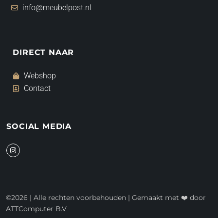
info@meubelpost.nl
DIRECT NAAR
Webshop
Contact
SOCIAL MEDIA
I
n
s
t
a
g
r
a
©2026 | Alle rechten voorbehouden | Gemaakt met ❤️ door
m
ATTComputer B.V