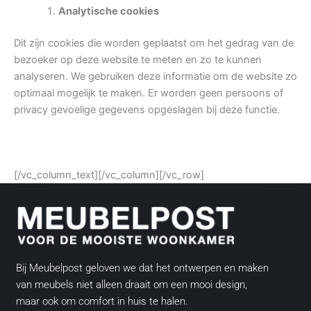
Analytische cookies
Dit zijn cookies die worden geplaatst om het gedrag van de
bezoeker op deze website te meten en zo te kunnen
analyseren. We gebruiken deze informatie om de website zo
optimaal mogelijk te maken. Er worden geen persoons of
privacy gevoelige gegevens opgeslagen bij deze functie.
[/vc_column_text][/vc_column][/vc_row]
Bij Meubelpost geloven we dat het ontwerpen en maken
van meubels niet alleen draait om een mooi design,
maar ook om comfort in huis te halen.