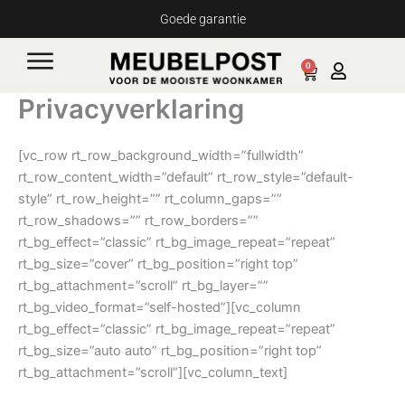
Ga
Goede garantie
naar
de
0
Cart
inhoud
Privacyverklaring
[vc_row rt_row_background_width=”fullwidth”
rt_row_content_width=”default” rt_row_style=”default-
style” rt_row_height=”” rt_column_gaps=””
rt_row_shadows=”” rt_row_borders=””
rt_bg_effect=”classic” rt_bg_image_repeat=”repeat”
rt_bg_size=”cover” rt_bg_position=”right top”
rt_bg_attachment=”scroll” rt_bg_layer=””
rt_bg_video_format=”self-hosted”][vc_column
rt_bg_effect=”classic” rt_bg_image_repeat=”repeat”
rt_bg_size=”auto auto” rt_bg_position=”right top”
rt_bg_attachment=”scroll”][vc_column_text]