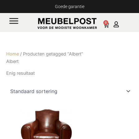
Ga
Goede garantie
naar
de
0
Cart
inhoud
Home
/ Producten getagged “Albert”
Albert
Enig resultaat