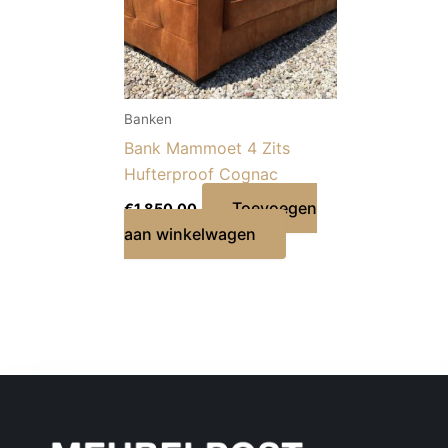
Banken
Bank Mammoet 4 Zits
Hufterproof Cognac
Toevoegen
€
1.850,00
aan winkelwagen