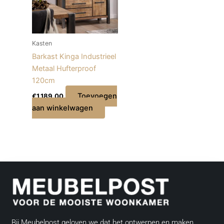
Kasten
Barkast Kinga Industrieel
Metaal Hufterproof
120cm
Toevoegen
€
1.189,00
aan winkelwagen
Bij Meubelpost geloven we dat het ontwerpen en maken