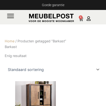
Ga
Goede garantie
naar
de
0
Cart
inhoud
Home
/ Producten getagged “Barkast”
Barkast
Enig resultaat