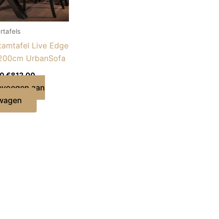
rtafels
amtafel Live Edge
200cm UrbanSofa
00
€
812,00
evoegen aan
wagen