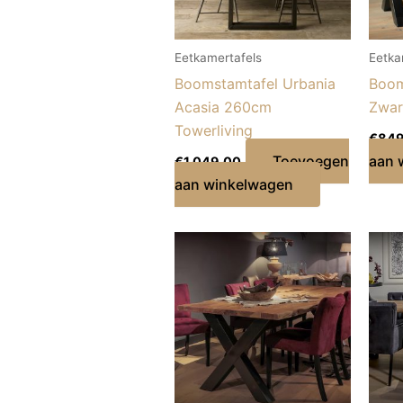
Eetkamertafels
Eetka
Boomstamtafel Urbania
Boom
Acasia 260cm
Zwar
Towerliving
€
849
Toevoegen
aan 
€
1.049,00
aan winkelwagen