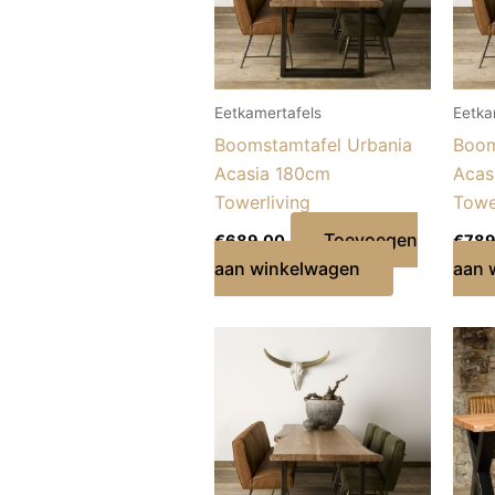
Eetkamertafels
Eetka
Boomstamtafel Urbania
Boom
Acasia 180cm
Acas
Towerliving
Towe
Toevoegen
€
689,00
€
789
aan winkelwagen
aan 