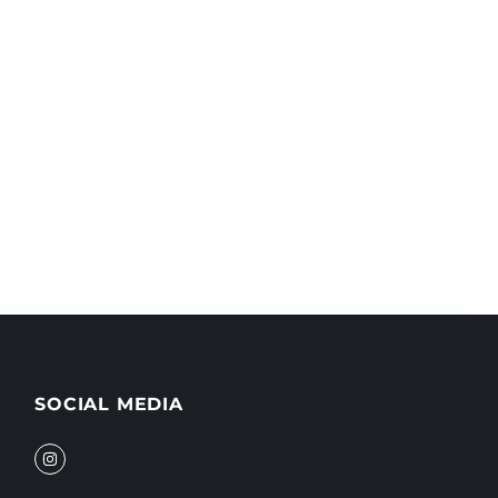
SOCIAL MEDIA
I
n
s
t