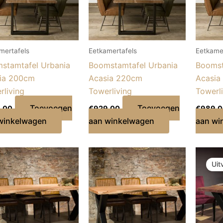
mertafels
Eetkamertafels
Eetkame
stamtafel Urbania
Boomstamtafel Urbania
Boomst
ia 200cm
Acasia 220cm
Acasia
rliving
Towerliving
Towerl
Toevoegen
Toevoegen
,00
€
929,00
€
989,
winkelwagen
aan winkelwagen
aan wi
Uit