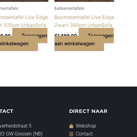
mertafels
Eetkamertafels
stamtafel Live Edge
Boomstamtafel Live Edge
t 270cm UrbanSofa
Zwart 300cm UrbanSofa
Toevoegen
Toevoegen
49,00
€
1.499,00
winkelwagen
aan winkelwagen
TACT
DIRECT NAAR
verheidstraat 5
Webshop
83 GW Giessen (NB)
Contact