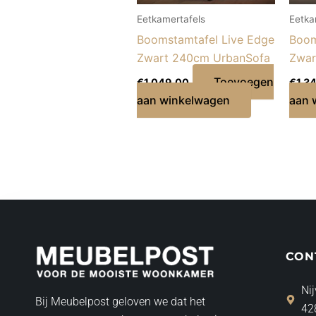
Eetkamertafels
Eetka
Boomstamtafel Live Edge
Boom
Zwart 240cm UrbanSofa
Zwar
Toevoegen
€
1.049,00
€
1.3
aan winkelwagen
aan 
CON
Nij
Bij Meubelpost geloven we dat het
42