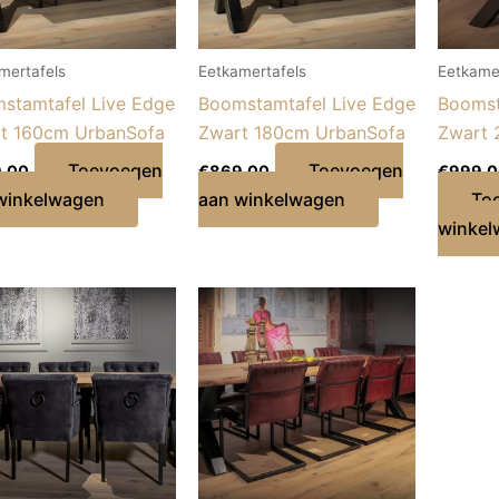
mertafels
Eetkamertafels
Eetkame
stamtafel Live Edge
Boomstamtafel Live Edge
Boomst
t 160cm UrbanSofa
Zwart 180cm UrbanSofa
Zwart 
Toevoegen
Toevoegen
,00
€
869,00
€
999,
winkelwagen
aan winkelwagen
To
winkel