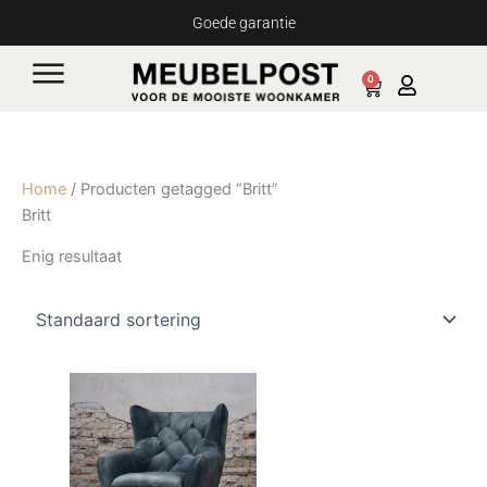
Ga
Goede garantie
naar
de
0
Cart
inhoud
Home
/ Producten getagged “Britt”
Britt
Enig resultaat