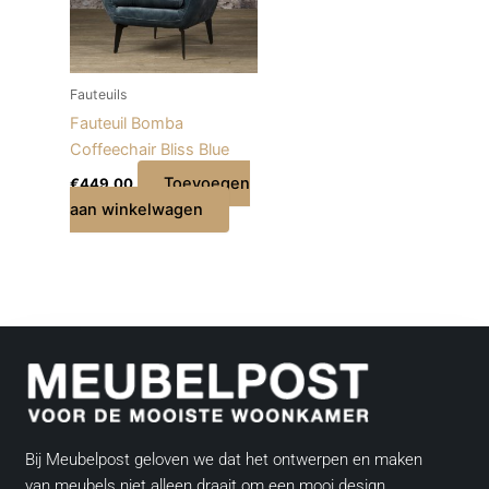
Fauteuils
Fauteuil Bomba
Coffeechair Bliss Blue
Toevoegen
€
449,00
aan winkelwagen
Bij Meubelpost geloven we dat het ontwerpen en maken
van meubels niet alleen draait om een mooi design,