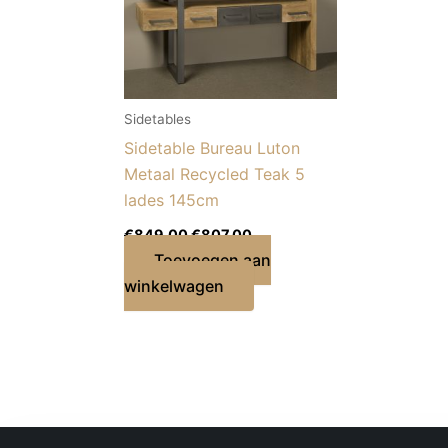
Sidetables
Sidetable Bureau Luton
Metaal Recycled Teak 5
lades 145cm
€
849,00
€
807,00
Toevoegen aan
winkelwagen