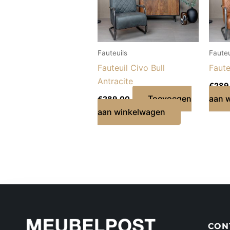
Fauteuils
Fauteu
Fauteuil Civo Bull
Faute
Antracite
€
289
Toevoegen
aan 
€
289,00
aan winkelwagen
CON