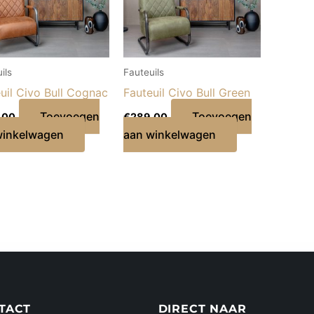
ils
Fauteuils
uil Civo Bull Cognac
Fauteuil Civo Bull Green
Toevoegen
Toevoegen
,00
€
289,00
winkelwagen
aan winkelwagen
TACT
DIRECT NAAR