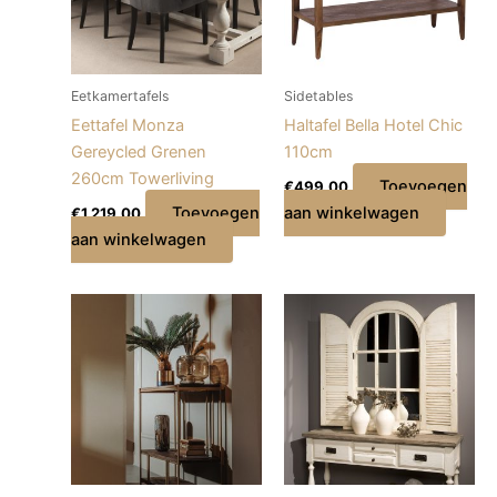
Eetkamertafels
Sidetables
Eettafel Monza
Haltafel Bella Hotel Chic
Gereycled Grenen
110cm
260cm Towerliving
Toevoegen
€
499,00
Toevoegen
aan winkelwagen
€
1.219,00
aan winkelwagen