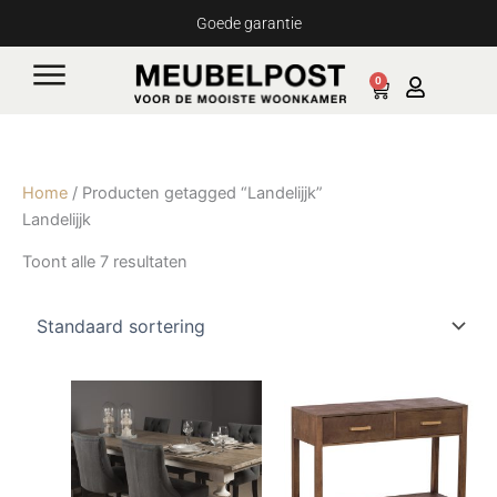
Ga
Goede garantie
naar
de
0
Cart
inhoud
Home
/ Producten getagged “Landelijjk”
Landelijjk
Toont alle 7 resultaten