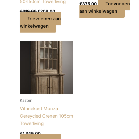
50x50cm Towerliving
Toevoegen
€
375,00
aan winkelwagen
€
219,00
€
208,00
Toevoegen aan
winkelwagen
Kasten
Vitrinekast Monza
Gereycled Grenen 105cm
Towerliving
€
1.349,00