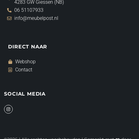
4283 GW Giessen (NB)
06 51107933
info@meubelpost.nl
DIRECT NAAR
Webshop
Contact
SOCIAL MEDIA
I
n
s
t
a
g
r
a