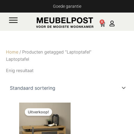
Ga
Goede garantie
naar
de
0
Cart
inhoud
Home
/ Producten getagged “Laptoptafel”
Laptoptafel
Enig resultaat
Oorspronkelijke
Huidige
prijs
prijs
Uitverkoop!
was:
is:
€849,00.
€807,00.