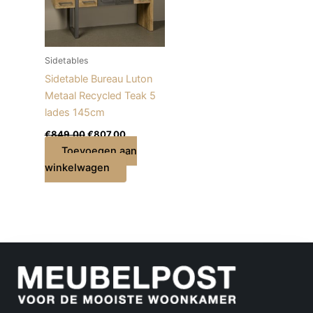
Sidetables
Sidetable Bureau Luton
Metaal Recycled Teak 5
lades 145cm
€
849,00
€
807,00
Toevoegen aan
winkelwagen