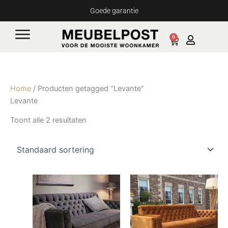
Ga
Goede garantie
naar
de
0
Cart
inhoud
Home
/ Producten getagged “Levante”
Levante
Toont alle 2 resultaten