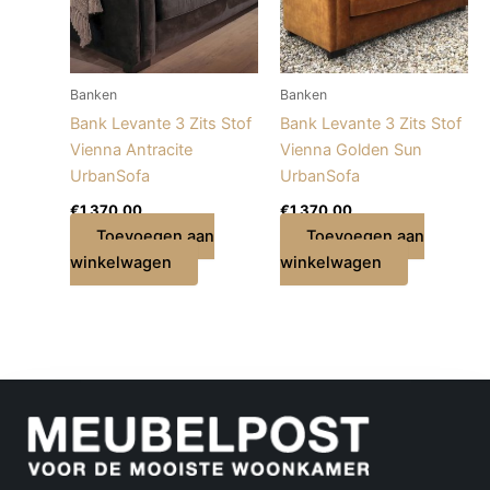
Banken
Banken
Bank Levante 3 Zits Stof
Bank Levante 3 Zits Stof
Vienna Antracite
Vienna Golden Sun
UrbanSofa
UrbanSofa
€
1.370,00
€
1.370,00
Toevoegen aan
Toevoegen aan
winkelwagen
winkelwagen