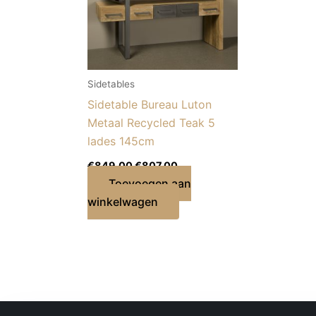
Sidetables
Sidetable Bureau Luton
Metaal Recycled Teak 5
lades 145cm
€
849,00
€
807,00
Toevoegen aan
winkelwagen