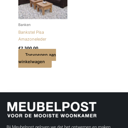
Banken
Bankstel Pisa
Amazoneleder
€
2.300,00
Toevoegen aan
winkelwagen
Bij Meubelpost geloven we dat het ontwerpen en maken