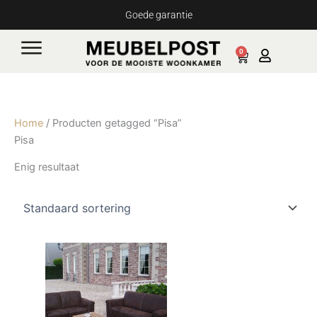
Ga
Goede garantie
naar
de
0
Cart
inhoud
Home
/ Producten getagged “Pisa”
Pisa
Enig resultaat