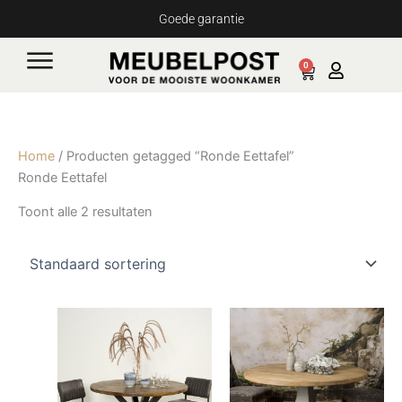
Ga
Goede garantie
naar
de
0
Cart
inhoud
Home
/ Producten getagged “Ronde Eettafel”
Ronde Eettafel
Toont alle 2 resultaten