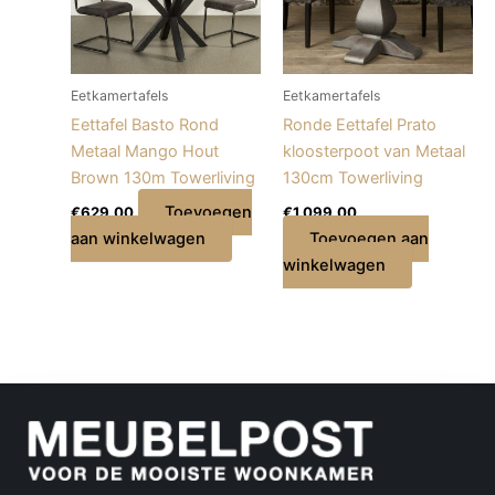
Eetkamertafels
Eetkamertafels
Eettafel Basto Rond
Ronde Eettafel Prato
Metaal Mango Hout
kloosterpoot van Metaal
Brown 130m Towerliving
130cm Towerliving
Toevoegen
€
629,00
€
1.099,00
aan winkelwagen
Toevoegen aan
winkelwagen