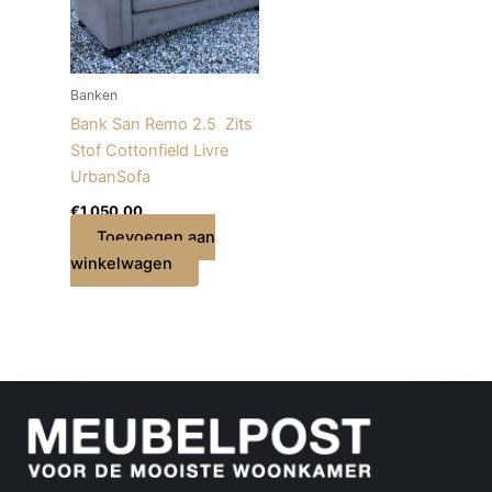
Banken
Bank San Remo 2.5 Zits
Stof Cottonfield Livre
UrbanSofa
€
1.050,00
Toevoegen aan
winkelwagen