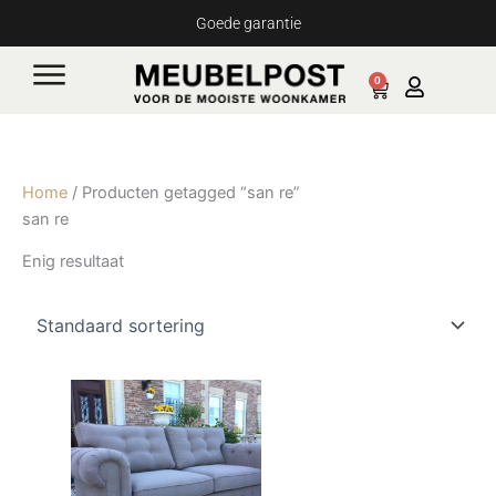
Ga
Goede garantie
naar
de
0
Cart
inhoud
Home
/ Producten getagged “san re”
san re
Enig resultaat