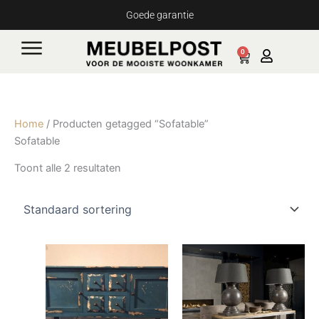
Ga
Goede garantie
naar
de
0
Cart
inhoud
Home
/ Producten getagged “Sofatable”
Sofatable
Toont alle 2 resultaten