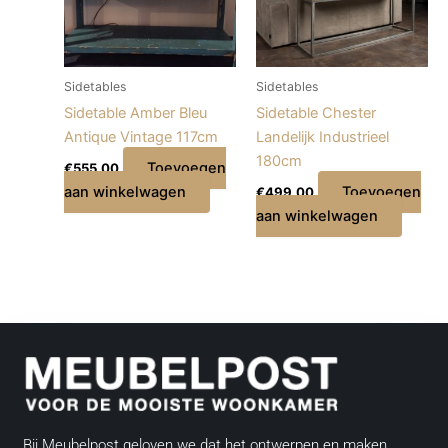
Sidetables
Sidetables
Sidetable Amber Bleu
Sidetable Chester
Antique Vintage 117cm
Landelijk Industrieel
180cm
Toevoegen
€
555,00
aan winkelwagen
Toevoegen
€
499,00
aan winkelwagen
Bij Meubelpost geloven we dat het ontwerpen en maken