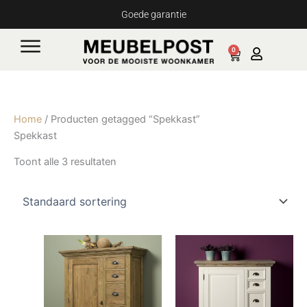
Ga
Goede garantie
naar
de
0
Cart
inhoud
Home
/ Producten getagged “Spekkast”
Spekkast
Toont alle 3 resultaten