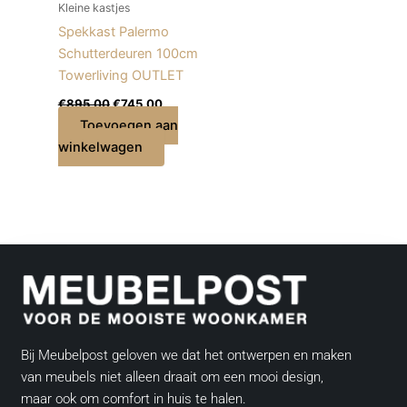
Kleine kastjes
Spekkast Palermo
Schutterdeuren 100cm
Towerliving OUTLET
€
895,00
€
745,00
Toevoegen aan
winkelwagen
Bij Meubelpost geloven we dat het ontwerpen en maken
van meubels niet alleen draait om een mooi design,
maar ook om comfort in huis te halen.