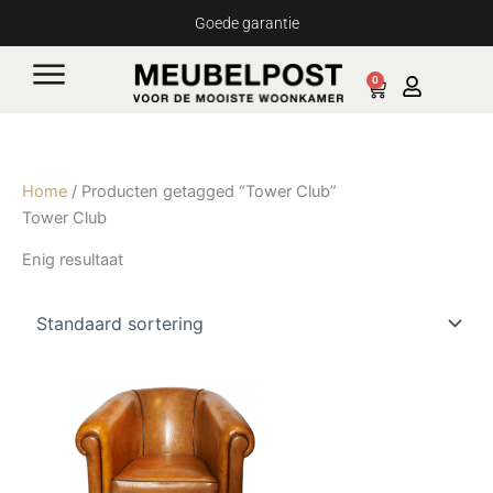
Ga
Goede garantie
naar
de
0
Cart
inhoud
Home
/ Producten getagged “Tower Club”
Tower Club
Enig resultaat