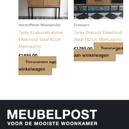
Herstofferen Woonadvies
Dressoirs
Tyrex Kruisvoetcabinet
Tyrex Dressoir Eikenhout
Eikenhout Staal 92cm
Staal 162cm Markusjohn
Markusjohn
Toevoegen
€
1.795,00
aan winkelwagen
€
1.695,00
Toevoegen aan
winkelwagen