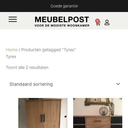
Ga
Goede garantie
naar
de
0
Cart
inhoud
Home
/ Producten getagged “Tyrex”
Tyrex
Toont alle 2 resultaten