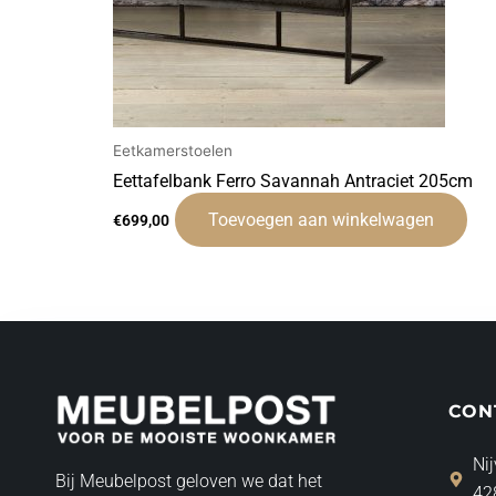
Eetkamerstoelen
Eettafelbank Ferro Savannah Antraciet 205cm
Toevoegen aan winkelwagen
€
699,00
CON
Nij
Bij Meubelpost geloven we dat het
42