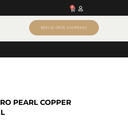
0
Cart
BEKIJK ONZE VOORRAAD
RO PEARL COPPER
L