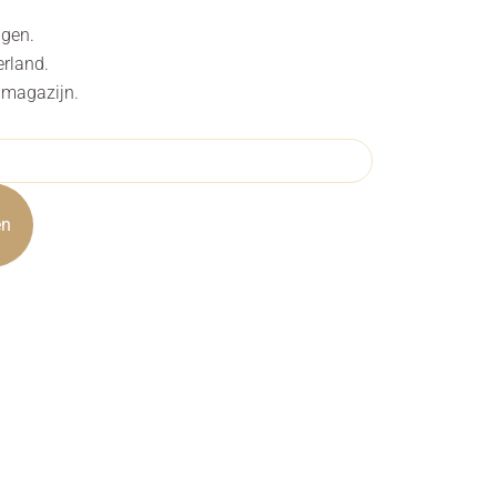
agen.
erland.
s magazijn.
en