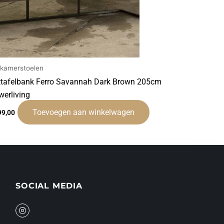
tkamerstoelen
ttafelbank Ferro Savannah Dark Brown 205cm
werliving
Toevoegen aan winkelwagen
99,00
SOCIAL MEDIA
I
n
s