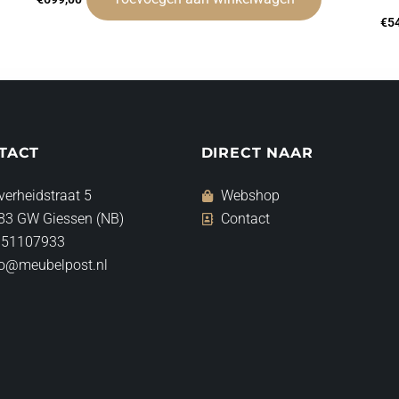
€
5
TACT
DIRECT NAAR
verheidstraat 5
Webshop
83 GW Giessen (NB)
Contact
 51107933
fo@meubelpost.nl