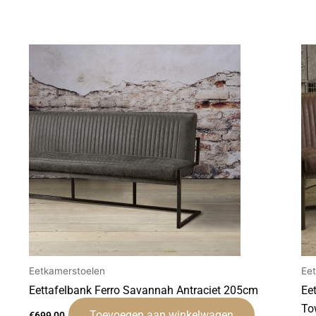
Eetkamerstoelen
Ee
Eettafelbank Ferro Savannah Antraciet 205cm
Ee
To
Toevoegen aan winkelwagen
€
699,00