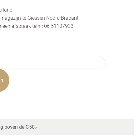
erland.
s magazijn te Giessen Noord Brabant.
n een afspraak telnr: 06 51107933
en
ng boven de Є50,-