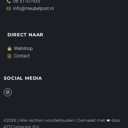
06 51107933
info@meubelpost.nl
DIRECT NAAR
Webshop
Contact
SOCIAL MEDIA
I
n
s
t
a
g
r
a
©2026 | Alle rechten voorbehouden | Gemaakt met ❤️ door
m
ATTComputer B.V