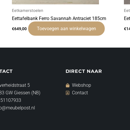
Eetkamerstoelen
Ee
Eettafelbank Ferro Savannah Antraciet 185cm
Ee
Toevoegen aan winkelwagen
€
649,00
€
1
TACT
DIRECT NAAR
verheidstraat 5
Webshop
83 GW Giessen (NB)
Contact
 51107933
fo@meubelpost.nl