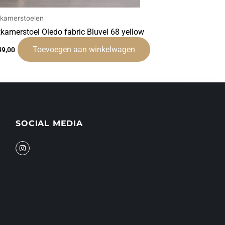
tkamerstoelen
tkamerstoel Oledo fabric Bluvel 68 yellow
Toevoegen aan winkelwagen
49,00
SOCIAL MEDIA
I
n
s
t
a
g
r
a
m