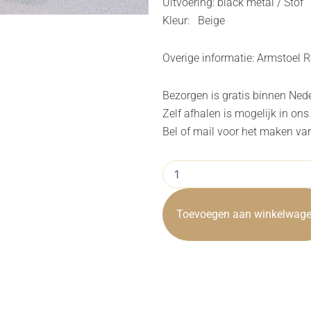
Uitvoering: black metal / Stof
Kleur: Beige
Overige informatie: Armstoel 
Bezorgen is gratis binnen Ned
Zelf afhalen is mogelijk in on
Bel of mail voor het maken va
Armstoel
Rosora
Stof
Beige
Toevoegen aan winkelwag
Draaibaar
aantal