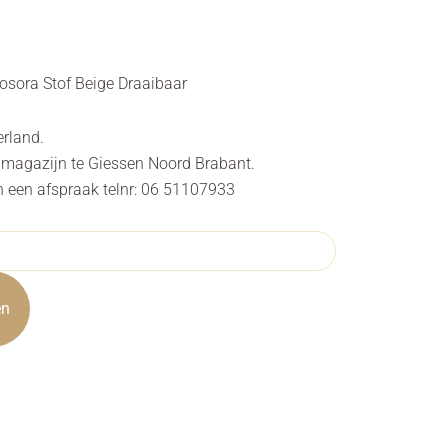
Rosora Stof Beige Draaibaar
erland.
s magazijn te Giessen Noord Brabant.
n een afspraak telnr: 06 51107933
en