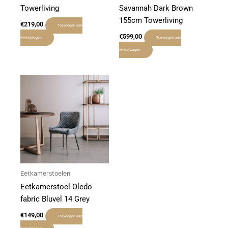
Towerliving
Savannah Dark Brown
155cm Towerliving
€
219,00
Toevoegen aan
€
599,00
winkelwagen
Toevoegen aan
winkelwagen
Eetkamerstoelen
Eetkamerstoel Oledo
fabric Bluvel 14 Grey
€
149,00
Toevoegen aan