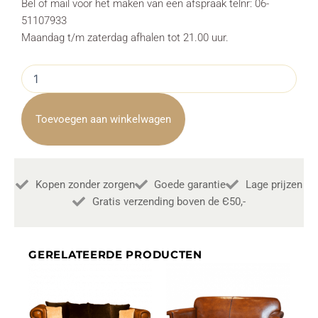
Bel of mail voor het maken van een afspraak telnr: 06-
51107933
Maandag t/m zaterdag afhalen tot 21.00 uur.
Bank
Roma
3
Zits
Toevoegen aan winkelwagen
Hufterproof
Leder
Bull
Antracite
Kopen zonder zorgen
Goede garantie
Lage prijzen
67
aantal
Gratis verzending boven de Є50,-
GERELATEERDE PRODUCTEN