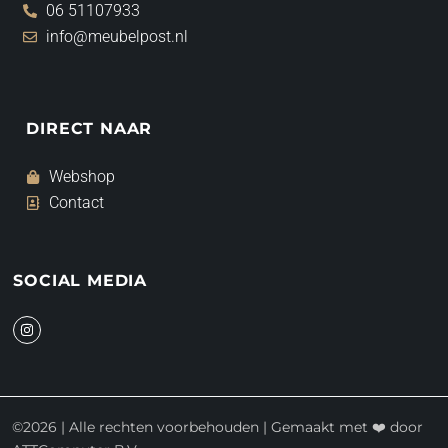
06 51107933
info@meubelpost.nl
DIRECT NAAR
Webshop
Contact
SOCIAL MEDIA
I
n
s
t
a
g
r
a
©2026 | Alle rechten voorbehouden | Gemaakt met ❤️ door
m