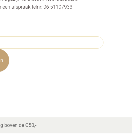
n een afspraak telnr: 06 51107933
en
ng boven de Є50,-