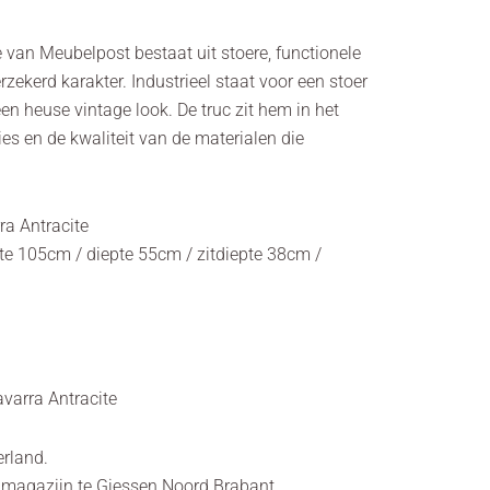
e van Meubelpost bestaat uit stoere, functionele
rzekerd karakter. Industrieel staat voor een stoer
n heuse vintage look. De truc zit hem in het
s en de kwaliteit van de materialen die
ra Antracite
e 105cm / diepte 55cm / zitdiepte 38cm /
avarra Antracite
erland.
s magazijn te Giessen Noord Brabant.