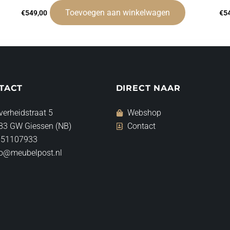
Toevoegen aan winkelwagen
€
549,00
€
5
TACT
DIRECT NAAR
verheidstraat 5
Webshop
83 GW Giessen (NB)
Contact
 51107933
fo@meubelpost.nl