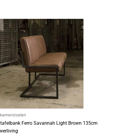
tkamerstoelen
ttafelbank Ferro Savannah Light Brown 135cm
werliving