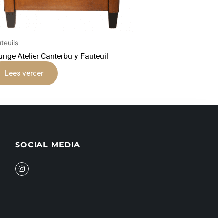
teuils
unge Atelier Canterbury Fauteuil
Lees verder
SOCIAL MEDIA
I
n
s
t
a
g
r
a