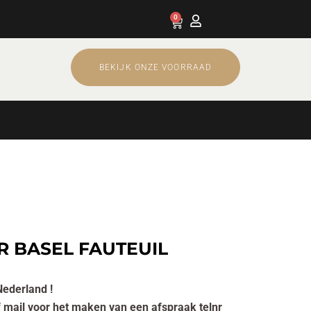
0
Cart
BEKIJK ONZE VOORRAAD
R BASEL FAUTEUIL
Nederland !
of mail voor het maken van een afspraak telnr