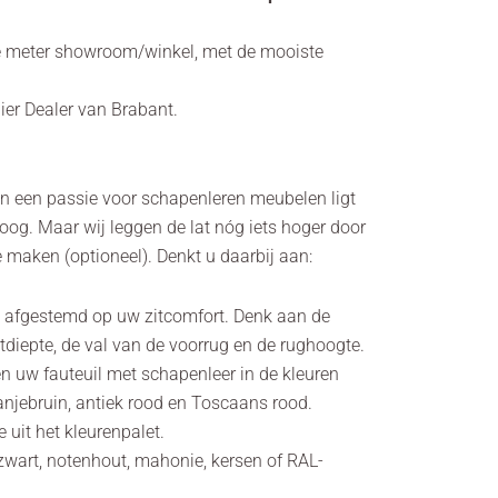
e meter showroom/winkel, met de mooiste
lier Dealer van Brabant.
en een passie voor schapenleren meubelen ligt
oog. Maar wij leggen de lat nóg iets hoger door
 maken (optioneel). Denkt u daarbij aan:
is afgestemd op uw zitcomfort. Denk aan de
itdiepte, de val van de voorrug en de rughoogte.
den uw fauteuil met schapenleer in de kleuren
anjebruin, antiek rood en Toscaans rood.
e uit het kleurenpalet.
t zwart, notenhout, mahonie, kersen of RAL-