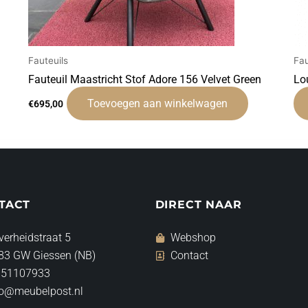
Fauteuils
Fau
Fauteuil Maastricht Stof Adore 156 Velvet Green
Lo
Toevoegen aan winkelwagen
€
695,00
TACT
DIRECT NAAR
verheidstraat 5
Webshop
83 GW Giessen (NB)
Contact
 51107933
fo@meubelpost.nl