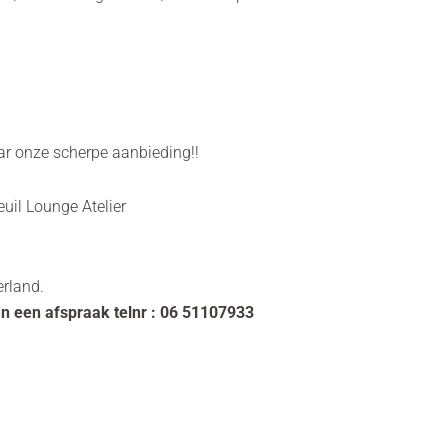
ar onze scherpe aanbieding!!
euil Lounge Atelier
erland.
an een afspraak telnr : 06 51107933