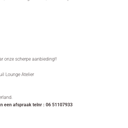
ar onze scherpe aanbieding!!
uil Lounge Atelier
erland.
an een afspraak telnr : 06 51107933