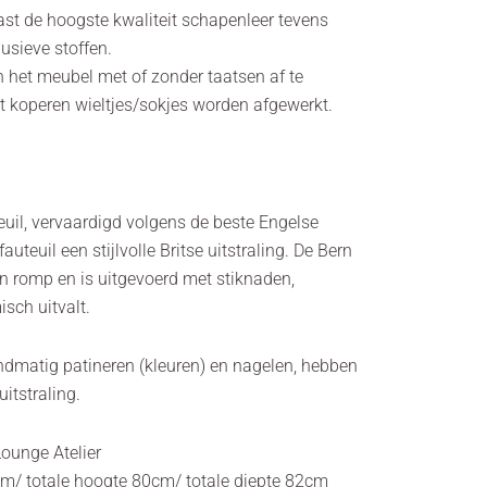
aast de hoogste kwaliteit schapenleer tevens
lusieve stoffen.
n het meubel met of zonder taatsen af te
 koperen wieltjes/sokjes worden afgewerkt.
euil, vervaardigd volgens de beste Engelse
auteuil een stijlvolle Britse uitstraling. De Bern
n romp en is uitgevoerd met stiknaden,
sch uitvalt.
dmatig patineren (kleuren) en nagelen, hebben
itstraling.
Lounge Atelier
cm/ totale hoogte 80cm/ totale diepte 82cm