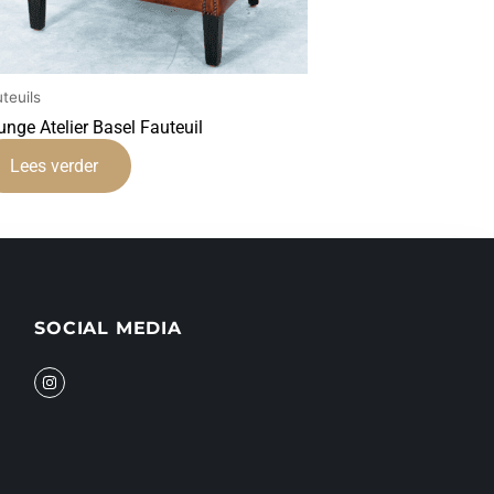
teuils
unge Atelier Basel Fauteuil
Lees verder
SOCIAL MEDIA
I
n
s
t
a
g
r
a