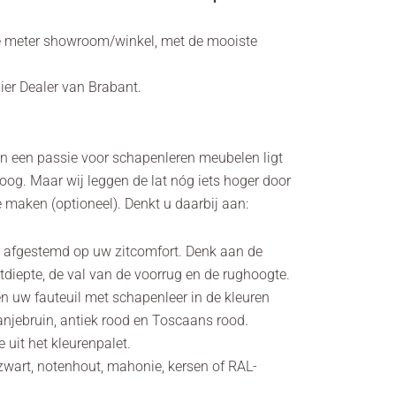
e meter showroom/winkel, met de mooiste
lier Dealer van Brabant.
en een passie voor schapenleren meubelen ligt
oog. Maar wij leggen de lat nóg iets hoger door
 maken (optioneel). Denkt u daarbij aan:
is afgestemd op uw zitcomfort. Denk aan de
itdiepte, de val van de voorrug en de rughoogte.
den uw fauteuil met schapenleer in de kleuren
anjebruin, antiek rood en Toscaans rood.
e uit het kleurenpalet.
t zwart, notenhout, mahonie, kersen of RAL-