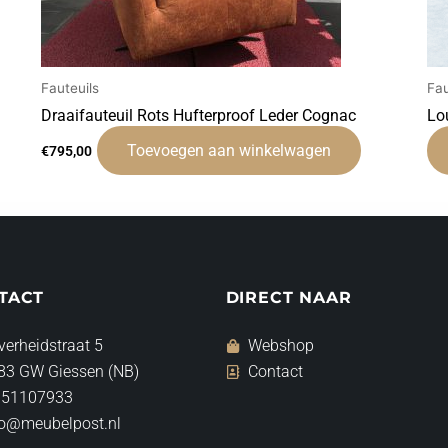
Fauteuils
Fau
Draaifauteuil Rots Hufterproof Leder Cognac
Lo
Toevoegen aan winkelwagen
€
795,00
TACT
DIRECT NAAR
verheidstraat 5
Webshop
83 GW Giessen (NB)
Contact
 51107933
fo@meubelpost.nl