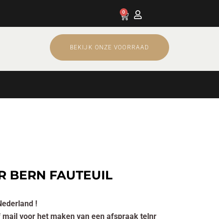
0
Cart
BEKIJK ONZE VOORRAAD
R BERN FAUTEUIL
Nederland !
of mail voor het maken van een afspraak telnr