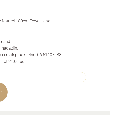
 Naturel 180cm Towerliving
erland.
s magazijn.
n een afspraak telnr : 06 51107933
tot 21.00 uur.
en