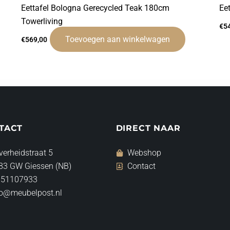
Eettafel Bologna Gerecycled Teak 180cm
Ee
Towerliving
€
5
Toevoegen aan winkelwagen
€
569,00
TACT
DIRECT NAAR
verheidstraat 5
Webshop
83 GW Giessen (NB)
Contact
 51107933
fo@meubelpost.nl