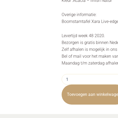
Kleur :Acacia – finish Natur
Overige informatie:
Boomstamtafel Xara Live-edge
Levertijd week 48 2020.
Bezorgen is gratis binnen Ned
Zelf afhalen is mogelijk in on
Bel of mail voor het maken va
Maandag t/m zaterdag afhalen 
Boomstamtafel
Xara
Live-
edge
Toevoegen aan winkelwag
Naturel
180cm
Towerliving
aantal