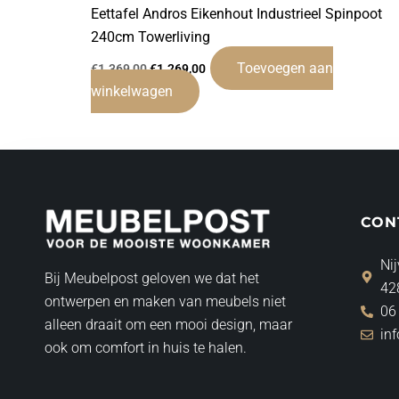
Eettafel Andros Eikenhout Industrieel Spinpoot
240cm Towerliving
Toevoegen aan
€
1.369,00
€
1.269,00
winkelwagen
CON
Nij
Bij Meubelpost geloven we dat het
42
ontwerpen en maken van meubels niet
06
alleen draait om een mooi design, maar
in
ook om comfort in huis te halen.