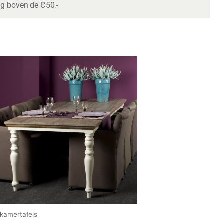
ng boven de Є50,-
tkamertafels