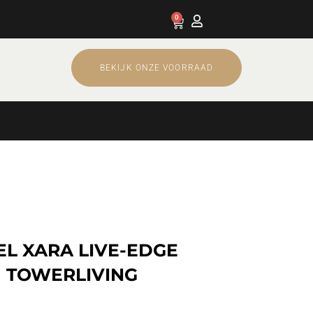
0
Cart
BEKIJK ONZE VOORRAAD
L XARA LIVE-EDGE
 TOWERLIVING