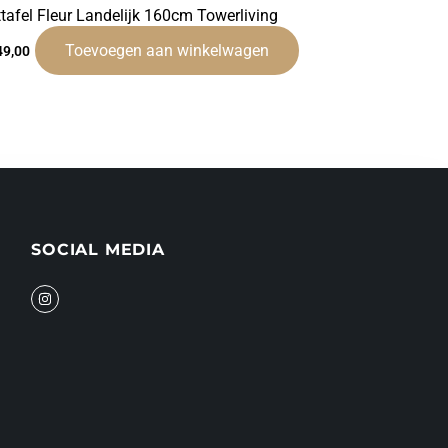
ttafel Fleur Landelijk 160cm Towerliving
Toevoegen aan winkelwagen
49,00
SOCIAL MEDIA
I
n
s
t
a
g
r
a
m