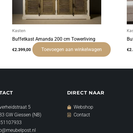
Kasten
Ka
Buffetkast Amanda 200 cm Towerliving
Bu
Toevoegen aan winkelwagen
€
2.399,00
€
2
TACT
DIRECT NAAR
verheidstraat 5
Webshop
83 GW Giessen (NB)
Contact
 51107933
fo@meubelpost.nl