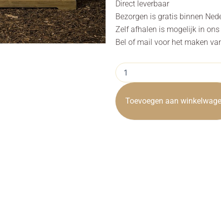
Direct leverbaar
Bezorgen is gratis binnen Ned
Zelf afhalen is mogelijk in on
Bel of mail voor het maken va
Buffet
Cabinet
Bologna
Gerecycled
Toevoegen aan winkelwag
Teak
204cm
Towerliving
aantal