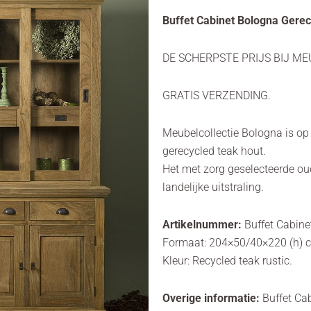
Buffet Cabinet Bologna Gere
DE SCHERPSTE PRIJS BIJ ME
GRATIS VERZENDING.
Meubelcollectie Bologna is op
gerecycled teak hout.
Het met zorg geselecteerde oud
landelijke uitstraling.
Artikelnummer:
Buffet Cabin
Formaat: 204×50/40×220 (h) 
Kleur: Recycled teak rustic.
Overige informatie:
Buffet Ca