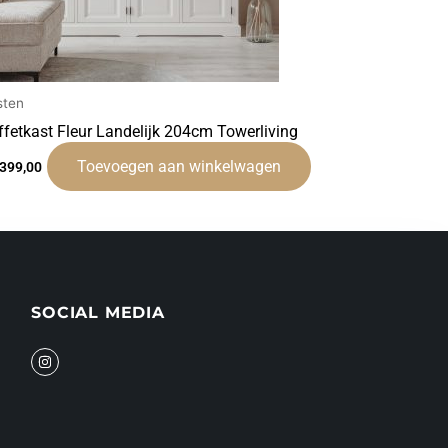
sten
ffetkast Fleur Landelijk 204cm Towerliving
Toevoegen aan winkelwagen
.399,00
SOCIAL MEDIA
I
n
s
t
a
g
r