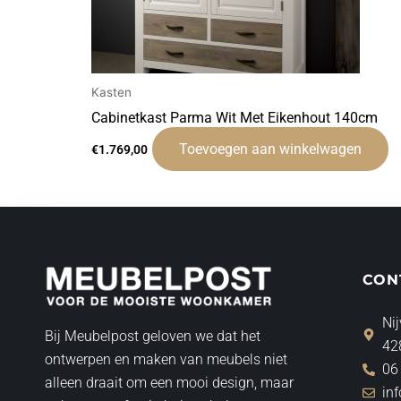
Kasten
Cabinetkast Parma Wit Met Eikenhout 140cm
Toevoegen aan winkelwagen
€
1.769,00
CON
Nij
Bij Meubelpost geloven we dat het
42
ontwerpen en maken van meubels niet
06
alleen draait om een mooi design, maar
in