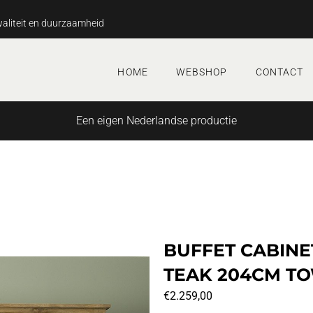
aliteit en duurzaamheid
HOME
WEBSHOP
CONTACT
Een eigen Nederlandse productie
BUFFET CABIN
TEAK 204CM T
€
2.259,00