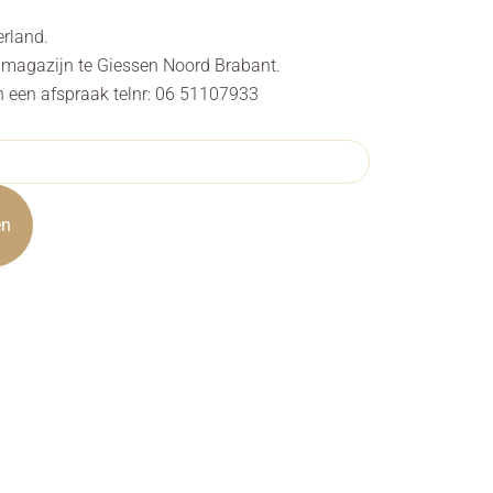
erland.
s magazijn te Giessen Noord Brabant.
n een afspraak telnr: 06 51107933
en