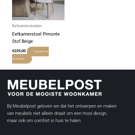
Eetkamerstoelen
Eetkamerstoel Pimonte
Stof Beige
€
229,00
Toevoegen aan
winkelwagen
Bij Meubelpost geloven we dat het ontwerpen en maken
van meubels niet alleen draait om een mooi design,
maar ook om comfort in huis te halen.