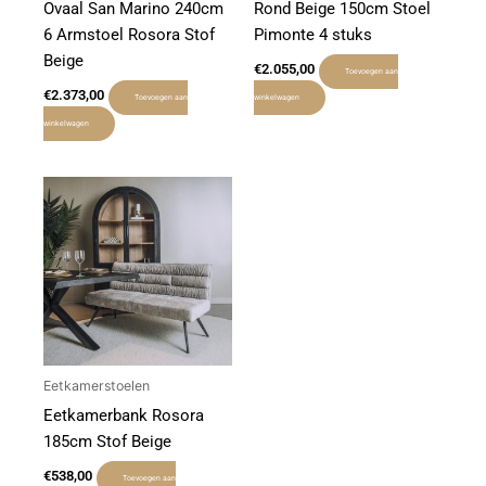
Ovaal San Marino 240cm
Rond Beige 150cm Stoel
6 Armstoel Rosora Stof
Pimonte 4 stuks
Beige
€
2.055,00
Toevoegen aan
€
2.373,00
Toevoegen aan
winkelwagen
winkelwagen
Eetkamerstoelen
Eetkamerbank Rosora
185cm Stof Beige
€
538,00
Toevoegen aan