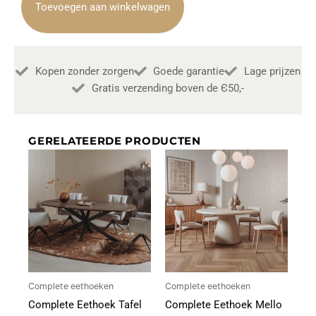
Ovaal
Toevoegen aan winkelwagen
San
Marino
220cm
6
Kopen zonder zorgen
Goede garantie
Lage prijzen
Armstoel
Rosora
Gratis verzending boven de Є50,-
Stof
Beige
aantal
GERELATEERDE PRODUCTEN
Complete eethoeken
Complete eethoeken
Complete Eethoek Tafel
Complete Eethoek Mello