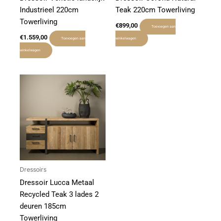
Industrieel 220cm
Teak 220cm Towerliving
Towerliving
€
899,00
Toevoegen aan
€
1.559,00
Toevoegen aan
winkelwagen
winkelwagen
Dressoirs
Dressoir Lucca Metaal
Recycled Teak 3 lades 2
deuren 185cm
Towerliving