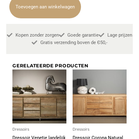
Hout
Toevoegen aan winkelwagen
Hufterproof
242cm
aantal
Kopen zonder zorgen
Goede garantie
Lage prijzen
Gratis verzending boven de Є50,-
GERELATEERDE PRODUCTEN
Dressoirs
Dressoirs
Dressoir Venetie landelijk
Dressoir Corona Natural