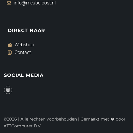
info@meubelpost.nl
DIRECT NAAR
Webshop
Contact
SOCIAL MEDIA
I
n
s
t
a
g
r
a
©2026 | Alle rechten voorbehouden | Gemaakt met ❤️ door
m
ATTComputer B.V