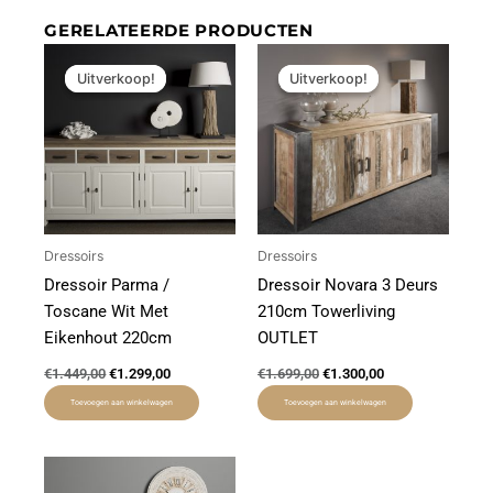
GERELATEERDE PRODUCTEN
Oorspronkelijke
Huidige
Oorspronkelijke
Huidige
prijs
prijs
prijs
prijs
Uitverkoop!
Uitverkoop!
Uitverkoop!
Uitverkoop!
was:
is:
was:
is:
€1.449,00.
€1.299,00.
€1.699,00.
€1.300,00.
Dressoirs
Dressoirs
Dressoir Parma /
Dressoir Novara 3 Deurs
Toscane Wit Met
210cm Towerliving
Eikenhout 220cm
OUTLET
€
1.449,00
€
1.299,00
€
1.699,00
€
1.300,00
Toevoegen aan winkelwagen
Toevoegen aan winkelwagen