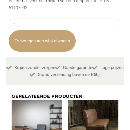
Bel of mail voor het maken van een afspraak telnr: 06
51107933
Eetkamerstoel
Pimonte
Stof
Beige
Toevoegen aan winkelwagen
aantal
Kopen zonder zorgen
Goede garantie
Lage prijzen
Gratis verzending boven de Є50,-
GERELATEERDE PRODUCTEN