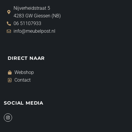
Nijverheidstraat 5
4283 GW Giessen (NB)
06 51107933
info@meubelpost.nl
DIRECT NAAR
Webshop
Contact
SOCIAL MEDIA
I
n
s
t
a