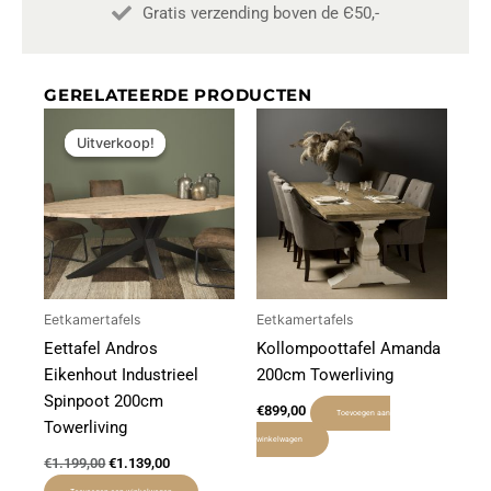
Gratis verzending boven de Є50,-
GERELATEERDE PRODUCTEN
Oorspronkelijke
Huidige
prijs
prijs
Uitverkoop!
Uitverkoop!
was:
is:
€1.199,00.
€1.139,00.
Eetkamertafels
Eetkamertafels
Eettafel Andros
Kollompoottafel Amanda
Eikenhout Industrieel
200cm Towerliving
Spinpoot 200cm
€
899,00
Toevoegen aan
Towerliving
winkelwagen
€
1.199,00
€
1.139,00