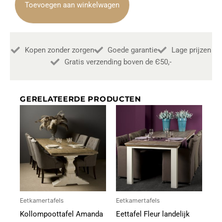
Teak
Toevoegen aan winkelwagen
220cm
Towerliving
aantal
Kopen zonder zorgen
Goede garantie
Lage prijzen
Gratis verzending boven de Є50,-
GERELATEERDE PRODUCTEN
Eetkamertafels
Eetkamertafels
Kollompoottafel Amanda
Eettafel Fleur landelijk