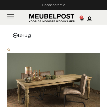
Ga
Goede garantie
naar
de
0
Cart
inhoud
terug
🔍