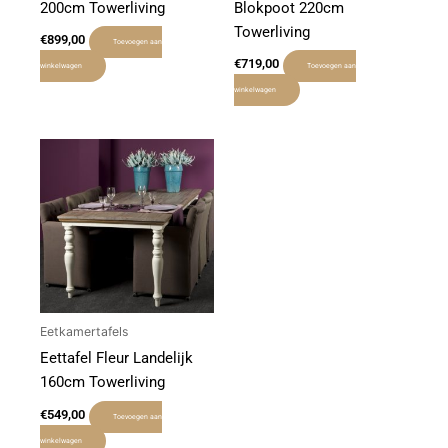
200cm Towerliving
Blokpoot 220cm
Towerliving
€
899,00
Toevoegen aan
€
719,00
winkelwagen
Toevoegen aan
winkelwagen
Eetkamertafels
Eettafel Fleur Landelijk
160cm Towerliving
€
549,00
Toevoegen aan
winkelwagen