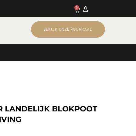
0
Cart
BEKIJK ONZE VOORRAAD
R LANDELIJK BLOKPOOT
IVING