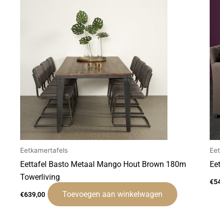
Eetkamertafels
Ee
Eettafel Basto Metaal Mango Hout Brown 180m
Ee
Towerliving
€
5
Toevoegen aan winkelwagen
€
639,00