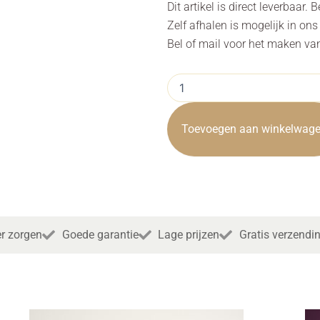
Dit artikel is direct leverbaar.
Zelf afhalen is mogelijk in on
Bel of mail voor het maken va
Eettafel
Fleur
landelijk
Blokpoot
Toevoegen aan winkelwag
220cm
Towerliving
aantal
r zorgen
Goede garantie
Lage prijzen
Gratis verzendi