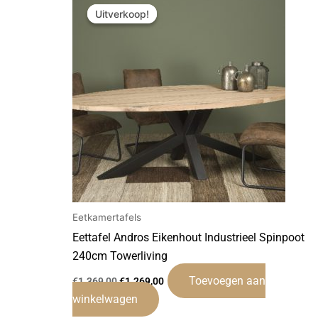
prijs
prijs
Uitverkoop!
Uitverkoop!
was:
is:
€1.369,00.
€1.269,00.
Eetkamertafels
Eettafel Andros Eikenhout Industrieel Spinpoot
240cm Towerliving
Toevoegen aan
€
1.369,00
€
1.269,00
winkelwagen