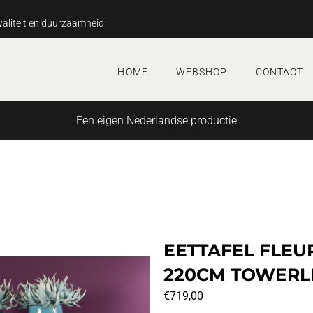
aliteit en duurzaamheid
HOME
WEBSHOP
CONTACT
Een eigen Nederlandse productie
EETTAFEL FLEU
220CM TOWERL
€
719,00