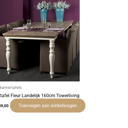
tkamertafels
ttafel Fleur Landelijk 160cm Towerliving
Toevoegen aan winkelwagen
49,00